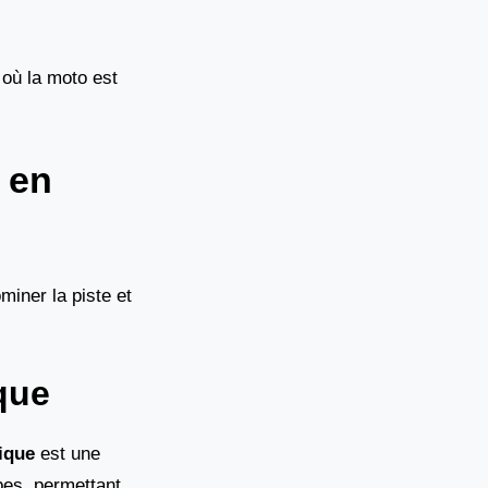
 où la moto est
a en
miner la piste et
que
ique
est une
pes, permettant