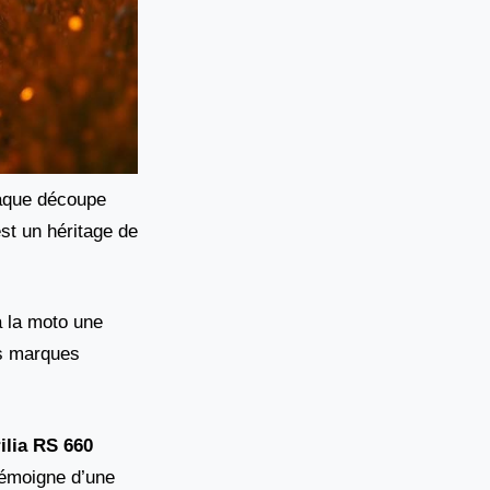
haque découpe
st un héritage de
à la moto une
es marques
ilia RS 660
témoigne d’une