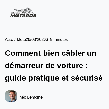
Aller
au
Menu
contenu
Auto / Moto
26/03/2026
6–9 minutes
Comment bien câbler un
démarreur de voiture :
guide pratique et sécurisé
Théo Lemoine