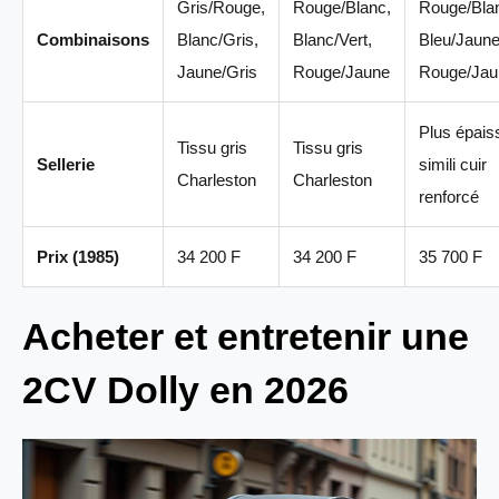
Gris/Rouge,
Rouge/Blanc,
Rouge/Bla
Combinaisons
Blanc/Gris,
Blanc/Vert,
Bleu/Jaune
Jaune/Gris
Rouge/Jaune
Rouge/Jau
Plus épais
Tissu gris
Tissu gris
Sellerie
simili cuir
Charleston
Charleston
renforcé
Prix (1985)
34 200 F
34 200 F
35 700 F
Acheter et entretenir une
2CV Dolly en 2026