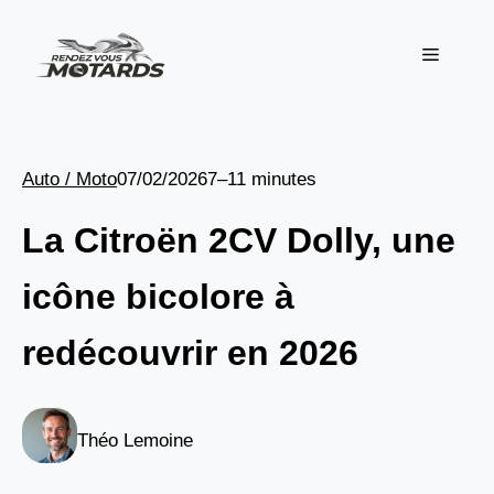
Aller
au
Menu
contenu
Auto / Moto
07/02/2026
7–11 minutes
La Citroën 2CV Dolly, une
icône bicolore à
redécouvrir en 2026
Théo Lemoine